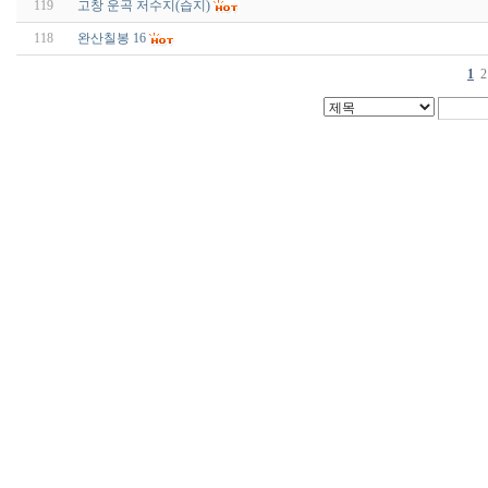
119
고창 운곡 저수지(습지)
118
완산칠봉 16
1
2