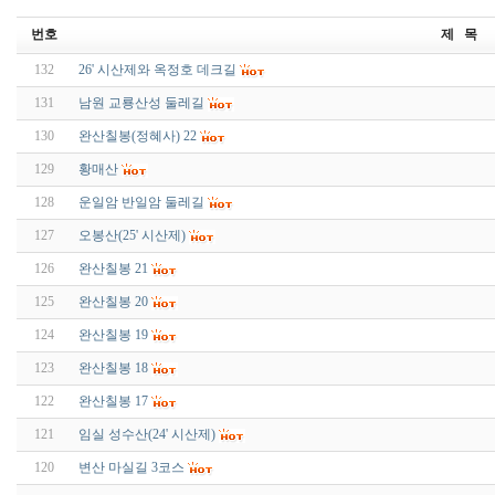
번호
제 목
132
26' 시산제와 옥정호 데크길
131
남원 교룡산성 둘레길
130
완산칠봉(정혜사) 22
129
황매산
128
운일암 반일암 둘레길
127
오봉산(25' 시산제)
126
완산칠봉 21
125
완산칠봉 20
124
완산칠봉 19
123
완산칠봉 18
122
완산칠봉 17
121
임실 성수산(24' 시산제)
120
변산 마실길 3코스