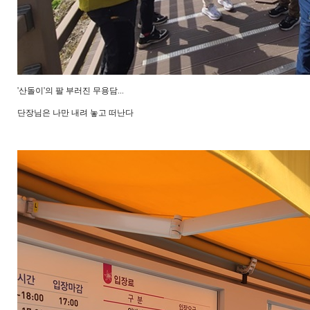
'산돌이'의 팔 부러진 무용담...
단장님은 나만 내려 놓고 떠난다