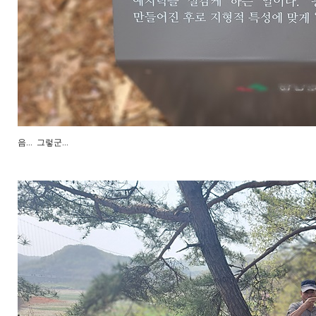
음... 그렇군...