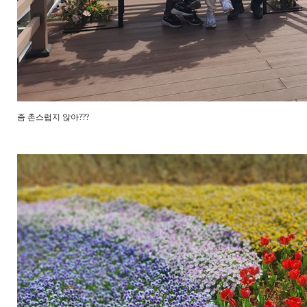
좀 촌스럽지 않아???