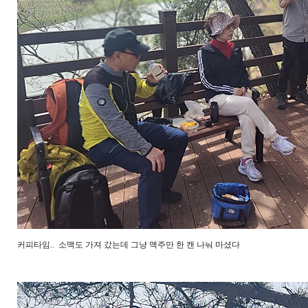
커피타임.. 소맥도 가져 갔는데 그냥 맥주만 한 캔 나눠 마셨다