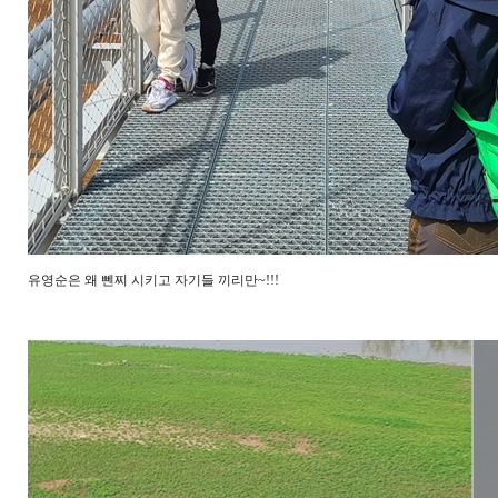
유영순은 왜 뻰찌 시키고 자기들 끼리만~!!!