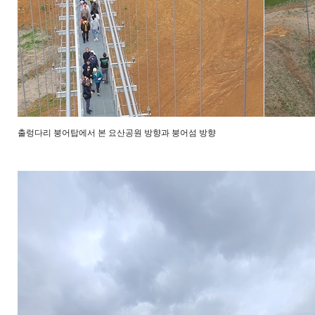
출렁다리 붕어탑에서 본 요산공원 방향과 붕어섬 방향