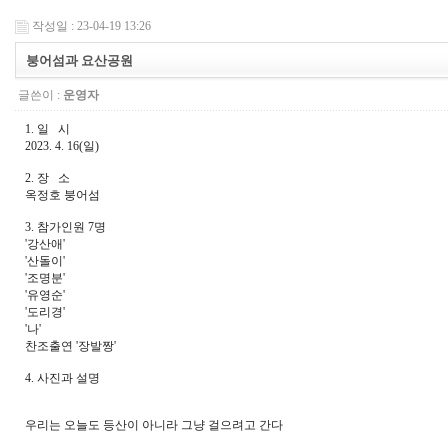
작성일 : 23-04-19 13:26
붕어섬과 요산공원
글쓴이 :
운영자
1. 일 시
2023. 4. 16(일)
2. 장 소
옥정호 붕어섬
3. 참가인원 7명
'강산애'
'산돌이'
'조명분'
'유영순'
'도리경'
'나'
찬조출연 '장발짱'
4. 사진과 설명
우리는 오늘도 등산이 아니라 그냥 걸으려고 간다