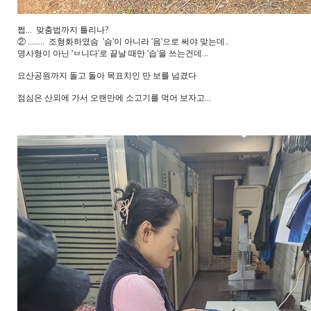
쩝...
맞춤법까지 틀리나?
② ........ 조형화하였슴 '슴'이 아니라 '음'으로 써야 맞는데..
명사형이 아닌 'ㅂ니다'로 끝날 때만 '습'을 쓰는건데...
요산공원까지 돌고 돌아 목표치인 만 보를 넘겼다
점심은 산외에 가서 오랜만에 소고기를 먹어 보자고...