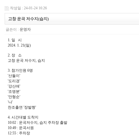
작성일 : 24-01-24 16:26
고창 운곡 저수지(습지)
글쓴이 :
운영자
1. 일 시
2024. 1. 21(일)
2. 장 소
고창 운곡 저수지, 습지
3. 참가인원 6명
'산돌이'
'도리경'
'강산애'
'조명분'
'안형순'
'나'
찬조출연 '장발짱'
4. 시간대별 도착지
10:02 : 운곡저수지, 습지 주차장 출발
10:49 : 운곡서원
12:55
: 주차장