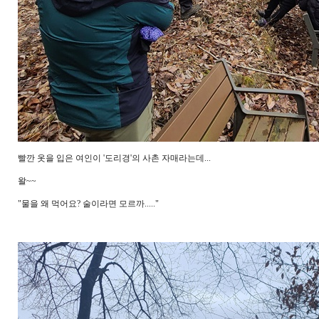
빨깐 옷을 입은 여인이 '도리경'의 사촌 자매라는데...
왈~~
"물을 왜 먹어요? 술이라면 모르까....."