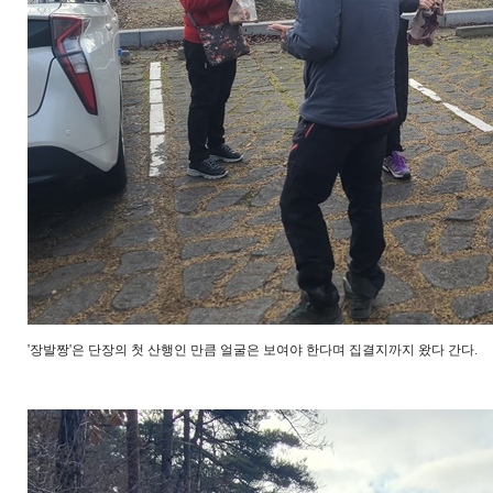
'장발짱'은 단장의 첫 산행인 만큼 얼굴은 보여야 한다며 집결지까지 왔다 간다.