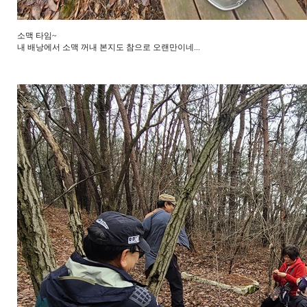
소맥 타임~
내 배낭에서 소맥 꺼내 본지도 참으로 오랜만이네...