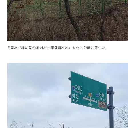
운곡저수지의 뚝인데 여기는 통행금지이고 밑으로 한없이 돌린다.