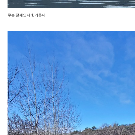
무슨 철새인지 한가롭다.