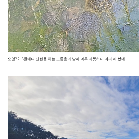
오잉? 2~3월에나 산란을 하는 도룡용이 날이 너무 따뜻하니 미리 싸 놨네...