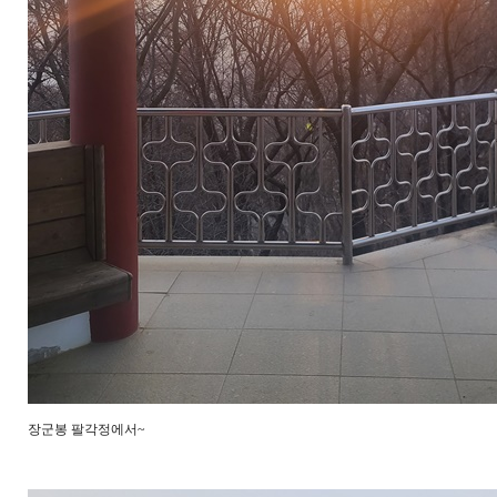
장군봉 팔각정에서~