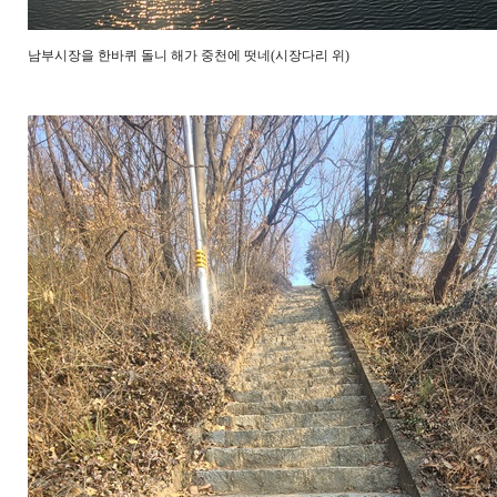
남부시장을 한바퀴 돌니 해가 중천에 떳네(시장다리 위)