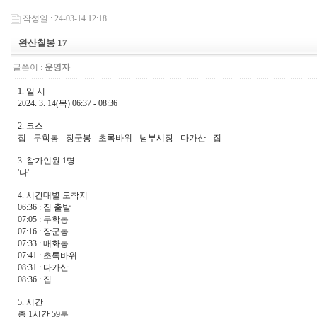
작성일 : 24-03-14 12:18
완산칠봉 17
글쓴이 :
운영자
1. 일 시
2024. 3. 14(목) 06:37 - 08:36
2. 코스
집 - 무학봉 - 장군봉 - 초록바위 - 남부시장 - 다가산 - 집
3. 참가인원 1명
'나'
4. 시간대별 도착지
06:36 : 집 출발
07:05 : 무학봉
07:16 :
장군봉
07:33 : 매화봉
07:41 : 초록바위
08:31 : 다가산
08:36 : 집
5. 시간
총 1시간 59분