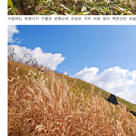
아침에는 흐렸다가 구름은 걷혔는데 조망은 겨우 바로 옆의 백운산만 보일