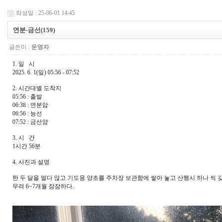
작성일 : 25-06-01 14:45
연분-금선(159)
글쓴이 :
운영자
1. 일 시
2025. 6. 1(일) 05:56 - 07:52
2. 시간대별 도착지
05:56 : 출발
06:38
: 연분암
06:56 : 능선
07:52 : 금선암
3. 시 간
1시간 56분
4. 사진과 설명
한 두 달을 멀다 않고 기도용 양초를 주차장 보관함에 쌓아 놓고 산행시 하나 씩
무려 6~7개월 잠잠하다.