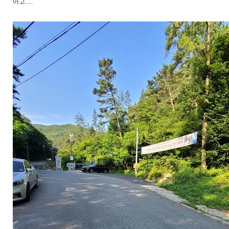
아고.....