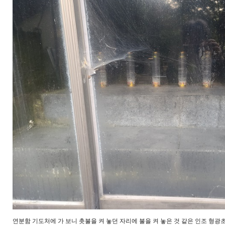
연분함 기도처에 가 보니 촛불을 켜 놓던 자리에 불을 켜 놓은 것 같은 인조 형광초