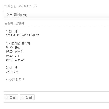
작성일 : 25-06-04 10:25
연분-금선(160)
글쓴이 :
운영자
1. 일 시
2025. 6. 4(수) 06:25 - 08:27
2. 시간대별 도착지
06:25 : 출발
07:05
: 연분암
07:25 : 능선
08:27 : 금선암
3. 시 간
2시간 2분
4. 사진 없음 *