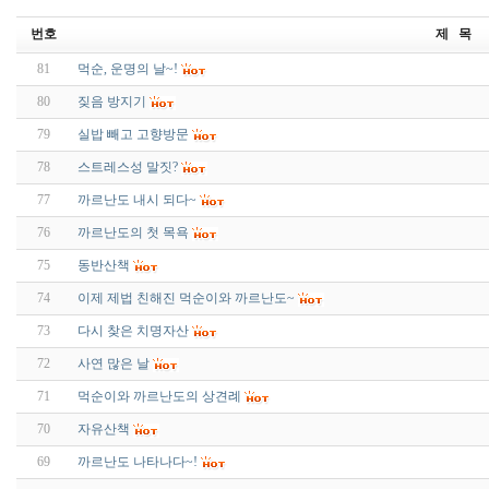
번호
제 목
81
먹순, 운명의 날~!
80
짖음 방지기
79
실밥 빼고 고향방문
78
스트레스성 말짓?
77
까르난도 내시 되다~
76
까르난도의 첫 목욕
75
동반산책
74
이제 제법 친해진 먹순이와 까르난도~
73
다시 찾은 치명자산
72
사연 많은 날
71
먹순이와 까르난도의 상견례
70
자유산책
69
까르난도 나타나다~!