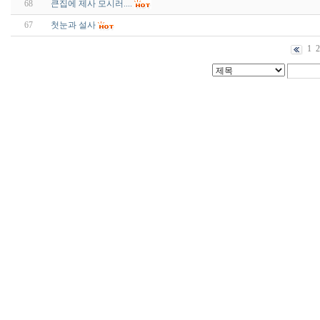
68
큰집에 제사 모시러....
67
첫눈과 설사
1
2