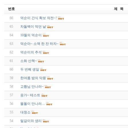
번호
제 목
66
먹순이 간식 확보 작전~!
65
차돌백이 먹던 날
64
10월의 먹순이
63
먹순아~ 소맥 한 잔 하자~
62
먹순이의 추석
61
소화 산책~
60
두 번째 생일
59
한여름 밤의 악몽
58
교황님 만나러~
57
응가~ 테스트
56
똘똘이 만나러....
55
대청소
54
털갈이와 생리