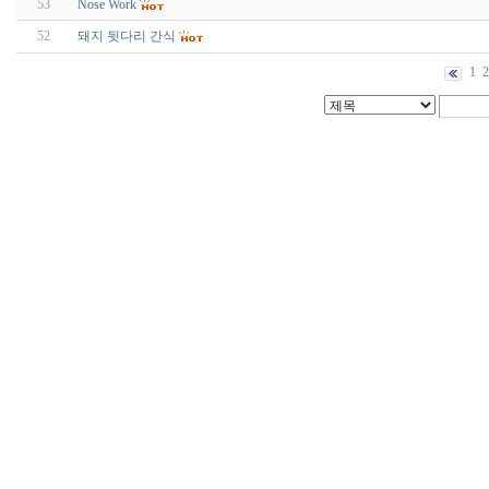
53
Nose Work
52
돼지 뒷다리 간식
1
2