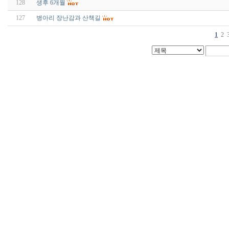
128
생후 6개월
127
병아리 장난감과 산책길
1
2