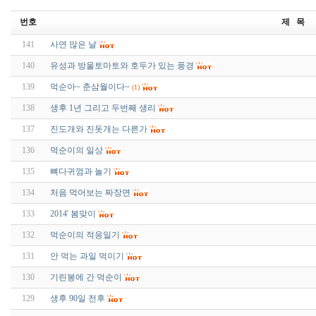
번호
제 목
141
사연 많은 날
140
유성과 방울토마토와 호두가 있는 풍경
139
먹순아~ 춘삼월이다~
(1)
138
생후 1년 그리고 두번째 생리
137
진도개와 진돗개는 다른가
136
먹순이의 일상
135
뼈다귀껌과 놀기
134
처음 먹어보는 짜장면
133
2014' 봄맞이
132
먹순이의 적응일기
131
안 먹는 과일 먹이기
130
기린봉에 간 먹순이
129
생후 90일 전후