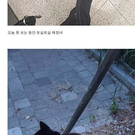
요놈 못 보는 동안 토실토실 해졌네