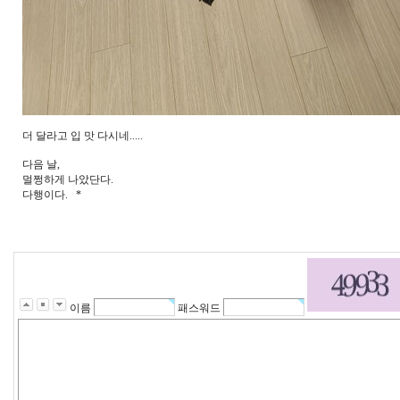
더 달라고 입 맛 다시네.....
다음 날,
멀쩡하게 나았단다.
다행이다. *
이름
패스워드