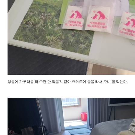
맹물에 가루약을 타 주면 안 먹을것 같아 요거트에 물을 타서 주니 잘 먹는다.