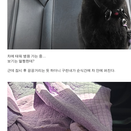
차에 태워 병원 가는 중....
보기는 멀쩡한데?
근데 잠시 후 끙끙거리는 듯 하더니 구린내가 순식간에 차 안에 퍼진다.