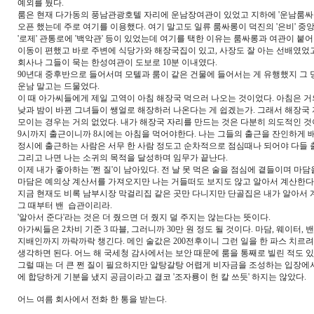
예외를 뒀다.
룸은 현재 다가동의 풍남관광호텔 자리에 운남장여관이 있었고 지하에 '운남룸싸롱
오픈 했는데 주로 여기를 이용했다. 여기 말고도 일류 룸싸롱이 덕진의 '은비' 
'로제' 관통로에 '백악관' 등이 있었는데 여기를 택한 이유는 룸싸롱과 여관이 붙어
이동이 편했고 바로 주변에 식당가와 해장국집이 있고, 사장도 잘 아는 선배였
회사나 그들이 묵는 한성여관이 도보로 10분 이내였다.
90년대 중후반으로 들어서며 모텔과 룸이 같은 건물에 들어서는 게 유행했지 그
운남 말고는 드물었다.
이 때 아가씨들에게 제일 고역이 아침 해장국 먹으러 나오는 것이었다. 아침은 거
낮과 밤이 바뀐 그녀들이 쌩얼로 해장하러 나온다는 게 쉽겠는가. 그래서 해장국
모이는 경우는 거의 없었다. 내가 해장국 자리를 만드는 것은 다분히 의도적인 
9시까지 출근이니까 8시에는 아침을 먹어야한다. 나는 그들의 출근을 잔인하게 
정시에 출근하는 사람은 서무 한 사람 정도고 순차적으로 점심때나 되어야 다들 
그리고 나면 나는 소귀의 목적을 달성하며 임무가 끝난다.
이제 내가 좋아하는 '쩐 질'이 남아있다. 전 날 못 먹은 술을 점심에 곁들이며 마담
마담은 예의상 계산서를 가져오지만 나는 거들떠도 보지도 않고 알아서 계산한다
지금 현재도 비록 남부시장 막걸리집 같은 곳만 다니지만 단골집은 내가 알아서
그 때부터 밴 습관이리라.
'알아서 준다'라는 것은 더 줬으면 더 줬지 덜 주지는 않는다는 뜻이다.
아가씨들은 2차비 기준 3 따블, 그러니까 30만 원 정도 될 것이다. 마담, 웨이터,
지배인까지 까락까락 챙긴다. 메인 술값은 200전후이니 그런 일을 한 파스 치르려
생각하면 된다. 어느 해 국세청 감사에서는 보안 때문에 룸을 통째로 빌린 적도 
그럴 때는 더 큰 쩐 질이 필요하지만 알탕갈탕 어렵게 비자금을 조성하는 입장에
에 합당하게 기분을 냈지 공금이라고 결코 '조자룡이 헌 칼 쓰듯' 하지는 않았다.
어느 여름 회사에서 전화 한 통을 받는다.