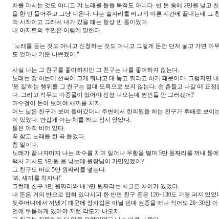
차를 마시는 것도 아니고 갸 노래를 들을 목적도 아니다. 빈 돈 통에 2만원 넣고 
을 한 번 들어주고 그냥 나온다. 나는 술자리를 비교적 이른 시간에 끝내는데 그
막 시작이고 그래서 내가 갔을 때는 항상 빈 통이었다.
내 아지트의 주인은 이렇게 말한다.
"노래를 듣는 것도 아니고 신청하는 것도 아니고 그렇게 돈만 던져 놓고 가면 아
도 얼마나 기분 나쁘겠어."
사실 나는 그 친구를 좋아하지만 그 친구는 나를 좋아하지 않는다.
노래는 잘 하는데 선곡이 그게 뭐냐고 대 놓고 뭐라고 하기 때문이다. 그렇지만 
'쩐 질'하는 행위를 그 친구는 절대 모욕으로 보지 않는다. 손 흔들고 나갈 때 표정
다. 그리고 작두도 마중물이 있어야 펑펑 나오는데 쩐인들 안 그러겠어?
마수걸이 돈이 보여야 새끼를 치지.
어느 날은 친구가 보여 들어갔더니 주변에서 한의원을 하는 친구가 후배로 보이는
이 있었다. 반갑게 아는 체를 하고 잠시 앉았다.
통은 아직 비어 있다.
꾹 참고 노래를 한 곡 들었다.
첨 일이다.
노래가 끝나자마자 나는 박수를 치며 일어나 우황을 떨며 5만 원짜리를 꺼내 통에
택시 기사도 5만원 을 넣는데 원장님이 가만있겠어?
그 친구도 바로 5만 원짜리를 넣는다.
'봐, 새끼를 치자나!'
그런데 친구 5만 원짜리와 내 5만 원짜리는 서글픈 차이가 있었다.
내 돈은 거의 반으로 접혀 있다시피 한 반면 친구 돈은 120~130도 가령 펴져 있었
뒷주머니에서 꺼냈기 때문에 장지갑은 아닐 텐데 권종을 떠나 적어도 20~30장 
안에 두툼하게 있어야 저런 각도가 나오지.