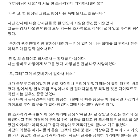
"양과장님이세요? 저 서울 한 조사역인데 기억하시겠어요?"
"아이고, 한 팀장님 그럼요 항상 마음 속에 모시고 있습니다."
지난 감사 때 나온 감사관들 중 한 명인데 서열은 중간쯤 되었었다.
그들은 감사 나오면 명함에 모두 감독원 조사역으로 직책이 쓰여 있고 수석만 
있다.
"본가가 광주인데 이번 휴가에 내려가는 김에 일전에 너무 접대를 잘 받아서 전주
이라도 대접 할까 싶어서요."
'쩐 질'의 승리이고 회사로서는 횡재를 한 셈이다.
나는 곧바로 사장에게 보고를 했다. 사장님은 전남 나주 사람이었다.
.
"오, 그래? 그거 쓰것네 자네 알아서 허소."
내가 총무부 과장이었지만 위로 차장이나 부장이 없었기 때문에 결제 라인이 바
졌다. 앞에서 말 한 비자금 조성이나 이번 접대처럼 업무 외적인 것은 다이렉트
직접 가는 경우도 종종 있었다.
내가 나이나 근속연수에 대한 형평성 때문에 더 빠른 승진은 어려웠지만 사장의
과장으로 부장 업무를 다 맡아 했었다. 그때 나는 30대 중반이었다.
한 조사역의 속내를 익히 짐작하기에 점심 약속을 3시로 잡았고 장소는 한정식 
하였다. 그 전에 마담에게 연락을 하여 상황을 알리고 한 조사역의 인상착의를 
였던 아가씨가 아직 있냐고 묻자 예상대로 계약기간이 끝나서 가고 없었다.
마담의 역할은 아가씨들의 통솔, 고객의 접대 및 관리, 외상수금 등 여러 가지가 
한 가지 중요한 것은 고객과 아가씨의 파트너 관계를 정확히 기억해야 한다는 것