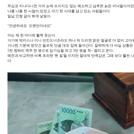
무심코 지나다니면 거의 눈에 뜨이지도 않는 왜소하고 남루한 늙은 아낙들이지
나름 나름 한 시절이 있었고 각기 한 시대를 담고 있는 사람들이다.
밀납 인형 같이 회색 낯빛이
"안녕하세요. 오랜만이네요"
아는 체 한 마디에 활짝 웃는다.
거기에 박카스나 미니 던킨도너츠라도 하나 씩 드리면 맑은 얼굴로 더 없이 고마
거나한 기분에 방앗간 들르듯 단골 대포 집에 들어간다. 잘팍하게 더 마실 상황
5천 원짜리 맥주 한 병으로 입가심을 하고 3만 원을 척~ 껄리고 온다.
예전과 비교하면 비록 초라한 '쩐 질'들 이지만 절대적 만족감은 그때 보다 훨씬 나
다.