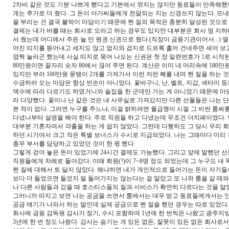
2차비 같은 것도 기분 나쁘게 했다고 기본에서 깎지는 않지만 동료들이 만족해했
게는 추가로 더 줬다. 그 돈이 아가씨들에게 전달되는 지는 신경쓰지 않는다. 뜨
을 부리는 건 결국 붙박이 마담이기 때문에 쩐 질의 목적은 충분히 달성된 것으로
결제는 내가 바쁠 때는 회사로 오라고 하는 경우도 있지만 대부분은 회사 옆 지
서 줬는데 어디에서 주든 늘 만 원권 신권으로 줬다.(직장이 금융기관이어서...) 
어진 띠지를 뜯어내고 세지도 않고 엄지와 검지로 드르륵 훑어 건네주면 세어 보
깜짝 놀라곤 했는데 사실 띠지로 묶어 나오는 신권은 첫 장 일련번호가 1로 시작
80만원이면 끝자리 숫자 80에서 끊어 주면 된다. 계산은 이미 내 머리속에 180
있지만 부러 100만원 뭉탱이 2개를 가져가서 이런 저런 째를 내며 쩐 질을 하는 것
수금하러 오는 마담은 항상 빈손이 아니었다. 꽃바구니, 난, 벨트, 지갑, 넥타이 
액수에 따라 다르기도 하였거니와 술집을 한 군데만 가는 게 아니었기 때문에 마
라 다양했다. 꽃이나 난 같은 것은 내 사무실로 가져갔지만 다른 선물들은 나는 
본 적이 없다. 그러면 누구를 주느냐, 이걸 밝히려면 월급쟁이 시절 그 비싼 룸
다녔나부터 설명을 해야 한다. 주로 직원들 하고 다녔는데 무조건 더치페이였다.
대부분 기혼자여서 갹출을 하는 게 쉽지 않았다. 그런데 다행히도 그 당시 우리 
하던 시기여서 크고 작은 특별 보너스가 수시로 지급되었다. 나는 그때마다 미리
총무 부서를 담당하고 있었던 것이 한 몫 했다.
그렇게 걷어 놓은 돈이 있었기에 24시간 결제도 가능했다. 그리고 앞에 말했던 
직원들에게 차례로 돌아갔다. 이때 회원(?)이 7~8명 정도 되었는데 그 누구도 내
쩐 질에 대해서 토 달지 않았다. 왜냐하면 내가 개인적으로 들어가는 돈이 자기들
보다 더 들었으면 들었지 덜 들어가지는 않는다는 걸 알았고 또 나와 룸을 갈 때
나 다른 사람들과 갔을 때 호스티스들의 질과 서비스가 확연히 다르다는 것을 알
그러니까 따지고 보면 나는 공금을 쓰면서 룸에서는 대우 받고 동료들에게서는 
공금 얘기가 나와서 하는 말인데 실제 공금으로 쩐 질을 했던 경우는 따로 있었다
회사에 금융 감독원 감사가 정기, 수시 포함하여 1년에 한 번씩은 나왔고 광주
3년에 한 번 정도 나왔다. 감사는 숨기는 게 있든 없든, 잘못이 있든 없든 회사로