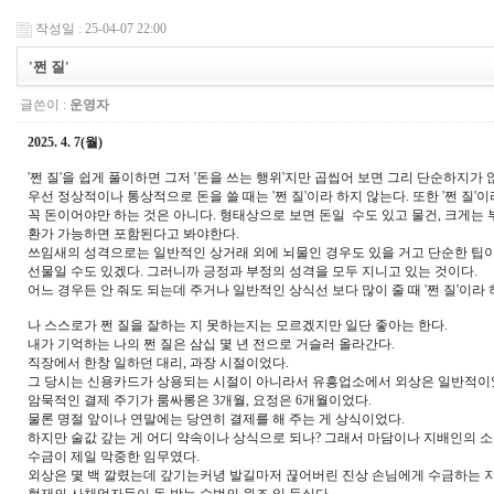
작성일 : 25-04-07 22:00
'쩐 질'
글쓴이 :
운영자
2025. 4. 7(월)
'쩐 질'을 쉽게 풀이하면 그저 '돈을 쓰는 행위'지만 곱씹어 보면 그리 단순하지가 
우선 정상적이나 통상적으로 돈을 쓸 때는 '쩐 질'이라 하지 않는다. 또한 '쩐 질'
꼭 돈이어야만 하는 것은 아니다. 형태상으로 보면 돈일 수도 있고 물건, 크게는
환가 가능하면 포함된다고 봐야한다.
쓰임새의 성격으로는 일반적인 상거래 외에 뇌물인 경우도 있을 거고 단순한 팁
선물
일 수도 있겠다. 그러니까 긍정과 부정의 성격을 모두 지니고 있는 것이다.
어느 경우든 안 줘도 되는데 주거나 일반적인 상식선 보다 많이 줄 때 '쩐 질'이라
나 스스로가 쩐 질을 잘하는 지 못하는지는 모르겠지만 일단 좋아는 한다.
내가 기억하는 나의 쩐 질은 삼십 몇 년 전으로 거슬러 올라간다.
직장에서 한창 일하던 대리,
과장 시절이었다.
그 당시는 신용카드가 상용되는 시절이 아니라서 유흥업소에서 외상은 일반적이
암묵적인 결제 주기가 룸싸롱은 3개월, 요정은 6개월이었다.
물론 명절 앞이나 연말에는 당연히 결제를 해 주는 게 상식이었다.
하지만 술값 갚는 게 어디 약속이나 상식으로 되나? 그래서 마담이나 지배인의 소
수금이 제일 막중한 임무였다.
외상은 몇 백 깔렸는데 갚기는커녕 발길마저 끊어버린 진상 손님에게 수금하는