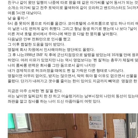
친구나 같이 왔던 일행이 나중에 따로 왔을 때 같은 아가씨를 넣어 동서가 되는 것
소개소 아가씨 말고 전주 토박이로 물색하여 같이 오라하고 밴드마스터도 5시까지
여름 5시면 대낮이다.
낮 술 좋지~!
6시 좀 못되어 룸으로 자리를 옮겼다. 코아호텔에 스위트룸으로 방도 하나 미리 
이 날은 나도 편하게 같이 취했다. 그리고 형님 동생 하기로 했는데 나 보다 7살이
이른 저녁 호텔 로비에서 주머니에 백만 원 다발 한 뭉치를 넣어줬다.
다음날은 안부 전화만으로 인사를 했고
그 이후 짭잘한 도움을 많이 받았다.
명절에 회사 차원에서 인사해야하는 명단에도 올렸다.
그 후 나는1998년 IMF 직 후에 군산지점장으로 발령을 받았는데 10개월 만에 
하였다. 여러 이유가 있었지만 나는 역시 영업보다는 '쩐 질'하는 총무가 체질에 
나의 룸싸롱 편력은 회사를 그만 둠으로서 끝이 나지만
내가 경제적으로 허크러졌을 때에도 쩐 질 가락은 다른 형태로 나타났다.
명절이면 아무리 없어도, 받지는 않으면서, 딱히 줘야 할 이유도 없으면서 선물을
풀렸다. 단가가 내려가고 갯수를 줄이는 한이 있어도 지금까지 빼먹은 명절은 한 
지금은 아주 소박한 '쩐 질'을 한다.
쉬는 날이면 일찌감치 한 잔 하고 어슬렁거리는 남부시장의 나만의 동선이 있는
좌판을 깔고 장사를 하는 나이 드신 아줌마들이 여럿 있다.