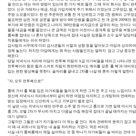
을 만드는 데는 여러 방법이 있는데 한 가지 예로 들면 그 때 우리 회사는 항시 
었다. 신규 거래자나 예금, 적금 가입자에게 주기 위해서 이었는데 고무장갑, 랩, 
주방 소모품이었다. 한 번 주문하면 보통 천 개 단위였고 가령 2천 원짜리 고무장
필요하면 삼천 개로 공문을 결재 받아 600 만원을 출금하고 천 개 금액 200백만 
부가세 40 만원은 지급하고 나머지 360만원을 비자금으로 갈무리 하는 것이다.
물품 대금을 예를 들었으나 큰 금액은 지점의 이전이나 증개축 등 업무용 부동산
룸싸롱 접대는 나 혼자 단독으로 하는데 접대 사실은 임원들과 소수 실무 담당자
직원들에게는 쉬쉬 하였다.
감사팀의 서무에게 미리 감사관들의 서열과 성향 등을 알아보고 마담과 상의하
정해 놓는다. 하지만 마담에게는 뭐 하는 사람들인지는 말하지 않고 그냥 중요
해둔다.
당일 저녁식사 자리에 마담이 전투복 차림의 A급 아가씨들을 데리고 나타나면 모
전투복이라 함은 힐과 스커트 차림의 현란하면서도 예의를 갖춘 '홀 복'과 대비
입는 편한 평상복을 뜻한다. 술자리를 끝내고 2차를 나갈 때 흔히 이렇게 말한다.
"자, 모두 전투복으로!"
룸에 가서 홀 복을 입은 아가씨들을 들어오게 하면 그저 돈 주고 사는 느낌이다. 
정신에 저녁식사 자리에서부터 같이 하면 여염집 여자하고 소개팅하며 연애하는
받는 입장에서도 신선하게 느끼고 거부감이 별로 없다.
이 날은 나는 저녁식사 때만 반주로 소주 몇 잔 마시고 룸으로 가면 일체 마시지 
룸 2차, 모텔 2차가 무사히 마치고 다음날 아침 해장국 접대가 끝날 때까지는 마
대기 상태다.
그렇지만 그들은 내가 자기들보다 더 먹는 줄 안다. 계속 건배하며 분위기 잡고 취한 
이 때 내 파트너의 임무는 내 술을 처리하는 거였다. 먹든 버리든.
사실 내가 룸싸롱에서 제일 싫어하는 것 중 하나가 아가씨들이 술 버리는 건데 이