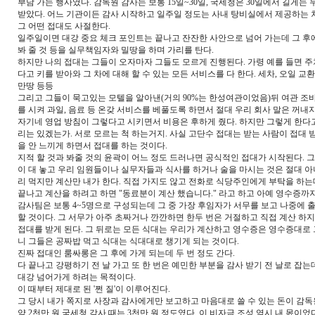
부담 가는 행사였다. 감독원 감사는 보통 15일~30일, 국세청은 30일에서 길게는
받았다. 어느 기관이든 감사 시작하고 일주일 정도는 사내 탕비실에서 제공하는 
그 어떤 접대도 사절한다.
일주일이면 대강 중요 체크 포인트는 끝나고 잔잔한 사안으로 넘어 가는데 그 후에
봐 줄 것 등을 실무책임자와 밀땅을 하며 가리를 탄다.
하지만 나의 접대는 그들이 오자마자 그들도 모르게 진행된다. 가령 예를 들면 
다고 키를 받아와 그 차에 대해 할 수 있는 모든 서비스를 다 한다. 세차, 오일 교환
만땅 등등
그리고 그들이 묵고있는 모텔을 알아낸(거의 90%는 한성여관이었음)뒤 여관 조
를 시켜 과일, 음료 등 온갖 서비스를 베풀도록 하면서 절대 우리 회사 말은 꺼내
자기네 영업 방침이 그렇다고 시키면서 비용은 후하게 줬다. 하지만 그렇게 한다
리는 있겠는가. 서로 모르는 척 하는거지. 사실 고단수 접대는 받는 사람이 접대
을 안 느끼게 하면서 접대를 하는 것이다.
지적 할 것과 봐줄 것의 윤곽이 어느 정도 드러나면 공식적인 접대가 시작된다. 
이 대 놓고 우리 임원들이나 실무자들과 식사를 하거나 술을 마시는 것은 절대 아
리 먹지만 계산만 내가 한다. 직접 가지도 않고 전화로 식당주인에게 부탁을 하는
끝나고 계산을 하려고 하면 "동료분이 계산 했습니다." 라고 하고 아예 영수증까
감사팀은 보통 4~5명으로 구성되는데 그 중 가장 후임자가 서무를 보고 나중에 
할 것이다. 그 서무가 아주 초짜거나 깐깐하면 한두 번은 거절하고 직접 계산 하
접대를 받게 된다. 그 뒤로는 모든 식대는 우리가 계산하고 영수증은 영수증대로
니 그들은 공짜밥 먹고 식대는 식대대로 챙기게 되는 것이다.
진짜 접대인 룸싸롱은 그 후에 가게 되는데 두 번 정도 간다.
다 끝나고 강평하기 전 날 가고 또 한 번은 예민한 부분을 감사 받기 전 날로 잡
대강 넘어가게 하려는 목적이다.
이 때부터 제대로 된 '쩐 질'이 이루어진다.
그 당시 내가 쪽지로 사장과 감사에게만 보고하고 마음대로 쓸 수 있는 돈이 감독
약 2천만 원 국세청 감사 때는 3천만 원 정도였다. 이 비자금 조성 역시 내 몫이었