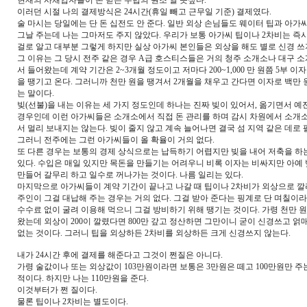
현재의 사채업자들이 돈 받는 수법의 원조 일 듯싶다.
이러던 시절 나의 결제방식은 24시간(휴일 빼고 근무일 기준) 결제였다.
술 마시는 당일에는 단 돈 십전도 안 준다. 일반 외상 손님들도 웨이터 팁과 아가
그날 주는데 나는 그마저도 주지 않았다. 우리가 보통 아가씨 팁이나 2차비는 즉
걸로 알고 대부분 그렇게 하지만 실상 아가씨 본인들은 외상을 해도 별로 신경 쓰
그 이유는 그 당시 전주 같은 경우 A급 호스티스들은 거의 청주 소개소나 대구 
서 들어왔는데 계약 기간은 2~3개월 정도이고 저마다 200~1,000 만 원쯤 5부 이
을 땡기고 온다. 그러니까 천만 원을 땡겨서 2개월을 채우고 간다면 이자로 백만
는 말이다.
빚(선불)을 내는 이유는 세 가지 정도인데 하나는 진짜 빚이 있어서, 옮기면서 예
경우인데 이런 아가씨들은 소개소에서 직접 돈 관리를 하며 감시 차원에서 소개
서 멀리 보내지는 않는다. 빚이 줄지 않고 계속 늘어나면 결국 섬 지역 같은 데로
그러니 전주에는 그런 아가씨들이 올 확율이 거의 없다.
또 다른 경우는 보통의 경제 상식으로는 납득하기 어렵지만 빚을 내어 저축을 
있다. 수입은 매일 있지만 목돈을 만들기는 어려우니 비록 이자는 비싸지만 아예
만들어 갈무리 하고 일수로 꺼나가는 것이다. 나름 일리는 있다.
마지막으로 아가씨들이 계약 기간이 끝나고 나갈 때 팁이나 2차비가 외상으로 깔
주인이 그걸 대납해 주는 경우는 거의 없다. 그걸 받아 준다는 핑계로 단 며칠이
수수료 없이 굴려 이용해 먹으니 그걸 방비하기 위해 땡기는 것이다. 가령 천만 
왔는데 외상이 200이 깔렸다면 800만 갚고 정산하면 그만이니 굳이 신경쓰고 
없는 것이다. 그러니 팁을 외상하든 2차비를 외상하든 크게 신경쓰지 않는다.
내가 24시간 후에 결제를 해준다고 그것이 쩐질은 아니다.
가령 술값이나 또는 외상값이 103만원이라면 보통은 3만원은 떼고 100만원만 주
적이다. 하지만 나는 110만원을 준다.
이것부터가 쩐 질이다.
물론 팁이나 2차비는 별도이다.