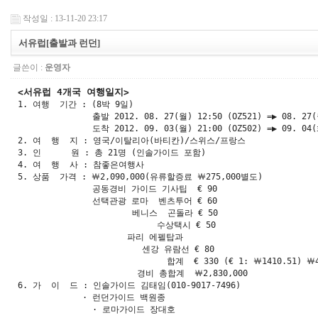
작성일 : 13-11-20 23:17
서유럽[출발과 런던]
글쓴이 :
운영자
<서유럽 4개국 여행일지>         

1. 여행  기간 : (8박 9일)

               출발 2012. 08. 27(월) 12:50 (OZ521) =▶ 08. 2
               도착 2012. 09. 03(월) 21:00 (OZ502) =▶ 09. 0
2. 여  행  지 : 영국/이탈리아(바티칸)/스위스/프랑스

3. 인      원 : 총 21명 (인솔가이드 포함)

4. 여  행  사 : 참좋은여행사

5. 상품  가격 : ￦2,090,000(유류할증료 ￦275,000별도) 

               공동경비 가이드 기사팁  € 90

               선택관광 로마  벤츠투어 € 60

                       베니스  곤돌라 € 50

                            수상택시 € 50

                      파리 에펠탑과

                         센강 유람선 € 80

                              합계  € 330 (€ 1: ￦1410.51) ￦4
                        경비 총합계  ￦2,830,000  

6. 가  이  드 : 인솔가이드 김태임(010-9017-7496)

             · 런던가이드 백원종

               · 로마가이드 장대호
