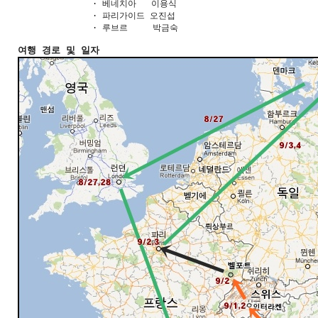
               · 베네치아   이용식

               · 파리가이드 오진섭

               · 루브르     박금숙

여행 경로 및 일자         