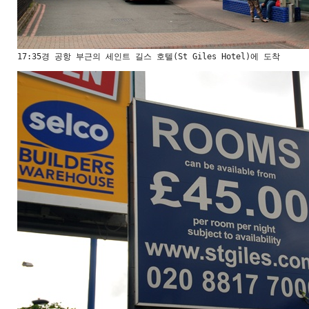
17:35경 공항 부근의 세인트 길스 호텔(St Giles Hotel)에 도착