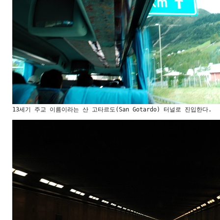
13세기 주교 이름이라는 산 고타르도(San Gotardo) 터널로 진입한다.