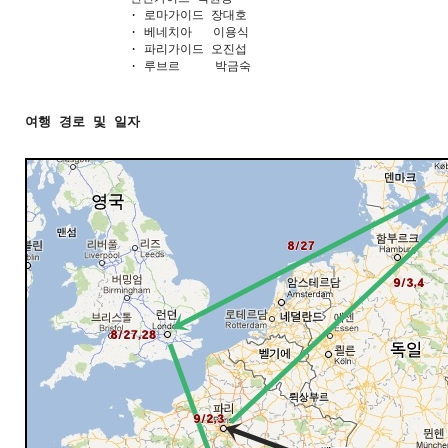
               · 로마가이드 장대호

               · 베네치아   이용식

               · 파리가이드 오진섭

               · 루브르     박금숙
여행 경로 및 일자  