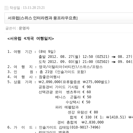
작성일 : 13-11-20 23:21
서유럽[스위스 인터라켄과 융프라우요흐]
글쓴이 :
운영자
<서유럽 4개국 여행일지>

1. 여행  기간 : (8박 9일)

               출발 2012. 08. 27(월) 12:50 (OZ521) =▶ 08. 2
               도착 2012. 09. 03(월) 21:00 (OZ502) =▶ 09. 0
2. 여  행  지 : 영국/이탈리아(바티칸)/스위스/프랑스

3. 인      원 : 총 21명 (인솔가이드 포함)

4. 여  행  사 : 참좋은여행사

5. 상품  가격 : ￦2,090,000(유류할증료 ￦275,000별도) 

               공동경비 가이드 기사팁  € 90

               선택관광 로마  벤츠투어 € 60

                       베니스  곤돌라 € 50

                            수상택시 € 50

                       파리 에펠탑과

                             센강 유람선 € 80

                              합계  € 330 (€ 1: ￦1410.51) ￦4
                        경비 총합계  ￦2,830,000  

6. 가  이  드 : 인솔가이드 김태임(010-9017-7496)

             · 런던가이드 백원종
