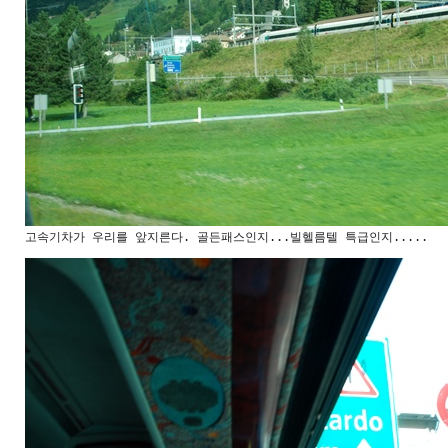
고속기차가 우리를 앞지른다. 골든패스인지...빌헬름텔 특급인지.....