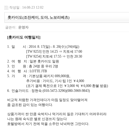
작성일 : 14-08-23 12:02
홋카이도(조잔케이, 도야, 노보리베츠)
글쓴이 :
운영자
[홋카이도 여행일지]
1. 일 시 : 2014. 8. 17(일) - 8. 20(수) (3박4일)
[TW 9253] 인천 14:25 ⇒ 치토세 17:00
[TW 9254] 치토세 17:55 ⇒ 인천 20:30
2. 여 행 지 : 일본 홋카이도 일원
3. 인 원 : 총 24명 중 우리 2명
4. 여 행 사 : LOTTE JTB
5. 가 격 : 기본상품 패키지 699,000원,
추가비용 : 가이드, 기사 팁 1인 ￥4,000
(조기 결제 특전으로 1인 ￥3,000 씩 ￥6,000 환불 받음)
6. 인솔가이드 : 정현숙 (010-5472-3296)(080-5969-9843)
비교적 저렴한 가격인데다가 마침 일정도 맞아떨어져
좀 급조된 감이 있는 여행이다.
상품가격이 싼 만큼 숙박지나 먹거리의 질은 기대하기 어려우리라
나는 원래 숙식은 별로 신경쓰지 않는다
호텔방에서 자기 전에 먹을 소주만 넉넉하면 그만이다.