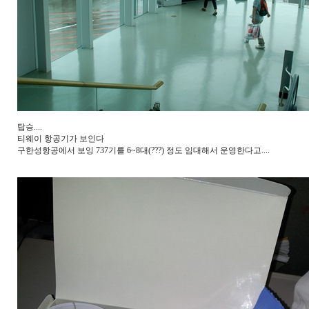
탑승....
티웨이 항공기가 보인다
구한성항공에서 보잉 737기를 6~8대(???) 정도 임대해서 운영한다고....