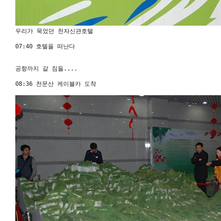
우리가 묵었던 천자신관호텔 

07:40 호텔을 떠난다 

공항까지 갈 짐들.... 

08:36 천문산 케이블카 도착 
