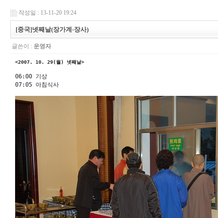
작성일 : 13-11-20 19:24
[중국]넷째날(장가계-장사)
글쓴이 :
운영자
<2007. 10. 29(월) 넷째날> 
06:00 기상 

07:05 아침식사 
