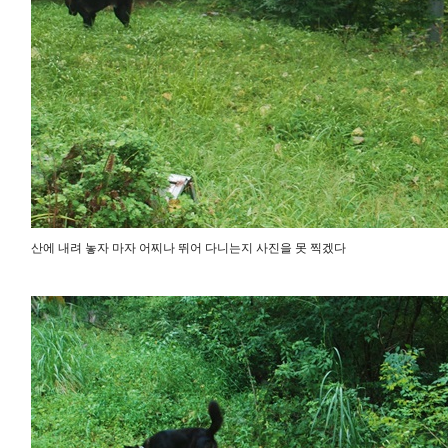
산에 내려 놓자 마자 어찌나 뛰어 다니는지 사진을 못 찍겠다