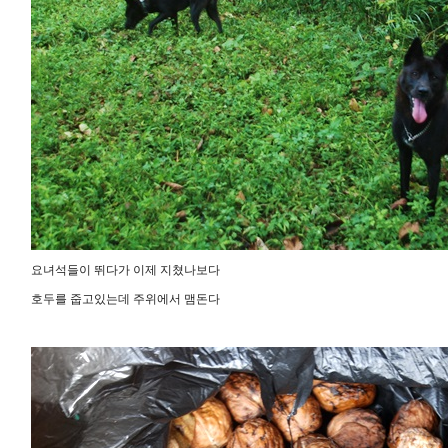
요녀석들이 뛰다가 이제 지쳤나보다
호두를 줍고있는데 주위에서 맴돈다