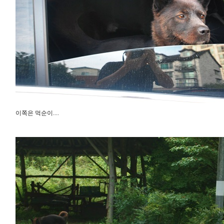
이쪽은 먹순이....