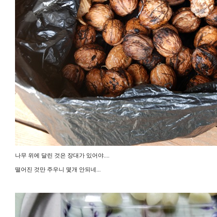
나무 위에 달린 것은 장대가 있어야....
떨어진 것만 주우니 몇개 안되네...