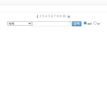
1
2
3
4
5
6
7
8
9
10
and
or