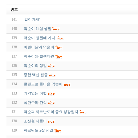
번호
141
'같이가개'
140
먹순이 12살 생일
139
먹순이 병원에 가다.
138
어린이날과 먹순이
137
먹순이와 발렌타인
136
먹순이의 생일
135
종합 백신 접종
134
현관으로 돌아온 먹순이
133
기약없는 이별
132
폭탄주와 간식
131
먹순과 까르난도의 중요 성장일지
130
소산원 나들이
129
까르난도 2살 생일