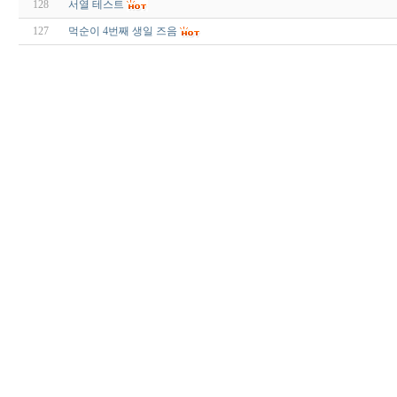
128
서열 테스트
127
먹순이 4번째 생일 즈음