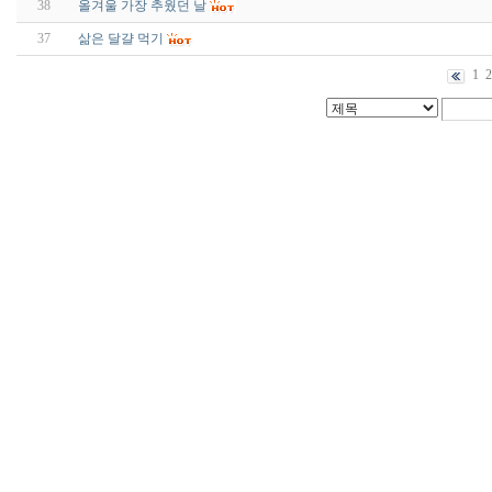
38
올겨울 가장 추웠던 날
37
삶은 달걀 먹기
1
2