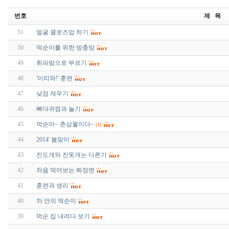
번호
제 목
51
얼굴 클로즈업 하기
50
먹순이를 위한 방충망
49
휘파람으로 부르기
48
'이리와!' 훈련
47
낮잠 재우기
46
뼈다귀껌과 놀기
45
먹순아~ 춘삼월이다~
(1)
44
2014' 봄맞이
43
진도개와 진돗개는 다른가
42
처음 먹어보는 짜장면
41
훈련과 생리
40
차 안의 먹순이
39
먹순 집 내려다 보기