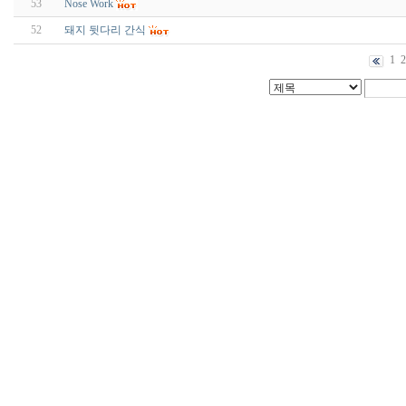
53
Nose Work
52
돼지 뒷다리 간식
1
2