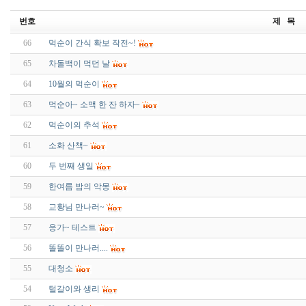
번호
제 목
66
먹순이 간식 확보 작전~!
65
차돌백이 먹던 날
64
10월의 먹순이
63
먹순아~ 소맥 한 잔 하자~
62
먹순이의 추석
61
소화 산책~
60
두 번째 생일
59
한여름 밤의 악몽
58
교황님 만나러~
57
응가~ 테스트
56
똘똘이 만나러....
55
대청소
54
털갈이와 생리